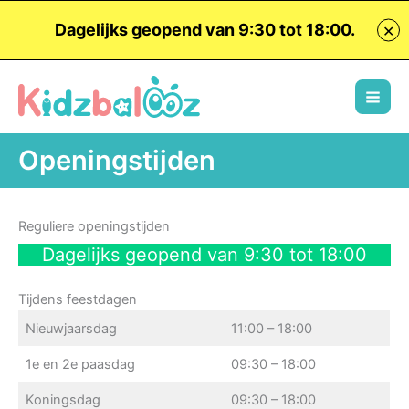
Dagelijks geopend van 9:30 tot 18:00.
✕
Ga
naar
de
inhoud
Openingstijden
Reguliere openingstijden
Dagelijks geopend van 9:30 tot 18:00
Tijdens feestdagen
Nieuwjaarsdag
11:00 – 18:00
1e en 2e paasdag
09:30 – 18:00
Koningsdag
09:30 – 18:00